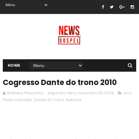
HOME
Cogresso Dante do trono 2010
Matheus Pessanha
segunda-feira, novembro 09, 2009
Ana
Paula Valadão
,
Diante do Trono
,
Noticias