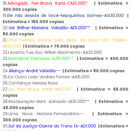
18.
Advogado Fiel-Bruna Karla-CM2.000*
| Estimativa =
300.000 copias
19.
Ele não desiste de Você-Marquinhos Gomes-AG30.000
|
Estimativa = 160.000 copias
20.
Vai Brilhar-Mariana Valadão-AE5.000**
| Estimativa =
80.000 copias
21.
Uma história escrita pelo dedo de Deus-CD2-Thalles-
AB25.000
| Estimativa = 75.000 copias
22.
Levanta Tua Voz-Wilian Nacimento-AA20.000
23.
Diamante-Damares-AJ10.000**
| Estimativa = 400.000
copias
24.
Aliança-André Valadão--
| Estimativa = 80.000 copias
25.
Do Outro Lado-Andréa Fontes-AA15.000
26.
Confiança-Heloisa Rosa
27.
Ao Vivo-Bruna Karla-AN2.000
| Estimativa = 65.000
copias
28.Restauração-Nani Azevedo-AD5.000**
| Estimativa =
45.000 copias
29.Uma Nova História-Fernandinho--
| Estimativa =
300.000 copias
30.
Sol da Justiça-Diante do Trono 14-AD1.000
| Estimativa =