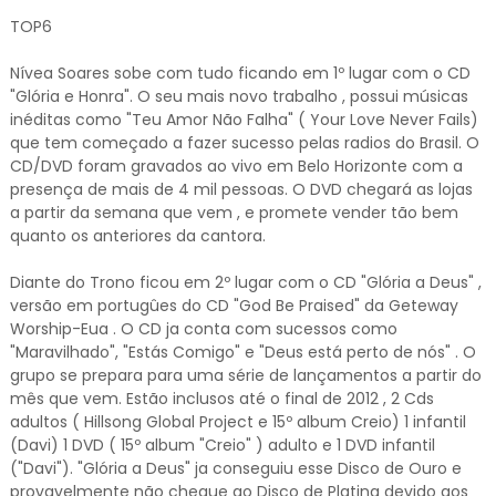
TOP6
Nívea Soares sobe com tudo ficando em 1º lugar com o CD
"Glória e Honra". O seu mais novo trabalho , possui músicas
inéditas como "Teu Amor Não Falha" ( Your Love Never Fails)
que tem começado a fazer sucesso pelas radios do Brasil. O
CD/DVD foram gravados ao vivo em Belo Horizonte com a
presença de mais de 4 mil pessoas. O DVD chegará as lojas
a partir da semana que vem , e promete vender tão bem
quanto os anteriores da cantora.
Diante do Trono ficou em 2º lugar com o CD "Glória a Deus" ,
versão em portugûes do CD "God Be Praised" da Geteway
Worship-Eua . O CD ja conta com sucessos como
"Maravilhado", "Estás Comigo" e "Deus está perto de nós" . O
grupo se prepara para uma série de lançamentos a partir do
mês que vem. Estão inclusos até o final de 2012 , 2 Cds
adultos ( Hillsong Global Project e 15º album Creio) 1 infantil
(Davi) 1 DVD ( 15º album "Creio" ) adulto e 1 DVD infantil
("Davi"). "Glória a Deus" ja conseguiu esse Disco de Ouro e
provavelmente não chegue ao Disco de Platina devido aos