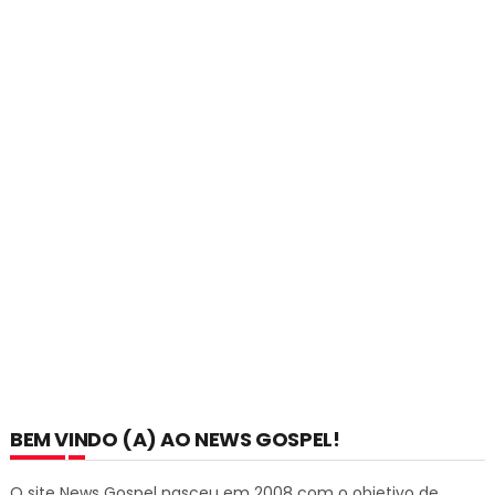
BEM VINDO (A) AO NEWS GOSPEL!
O site News Gospel nasceu em 2008 com o objetivo de