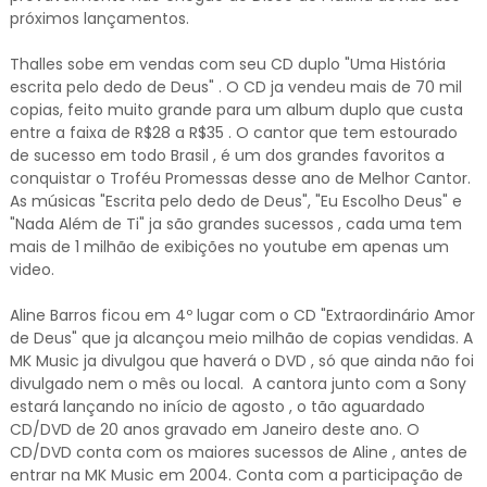
próximos lançamentos.
Thalles sobe em vendas com seu CD duplo "Uma História
escrita pelo dedo de Deus" . O CD ja vendeu mais de 70 mil
copias, feito muito grande para um album duplo que custa
entre a faixa de R$28 a R$35 . O cantor que tem estourado
de sucesso em todo Brasil , é um dos grandes favoritos a
conquistar o Troféu Promessas desse ano de Melhor Cantor.
As músicas "Escrita pelo dedo de Deus", "Eu Escolho Deus" e
"Nada Além de Ti" ja são grandes sucessos , cada uma tem
mais de 1 milhão de exibições no youtube em apenas um
video.
Aline Barros ficou em 4º lugar com o CD "Extraordinário Amor
de Deus" que ja alcançou meio milhão de copias vendidas. A
MK Music ja divulgou que haverá o DVD , só que ainda não foi
divulgado nem o mês ou local. A cantora junto com a Sony
estará lançando no início de agosto , o tão aguardado
CD/DVD de 20 anos gravado em Janeiro deste ano. O
CD/DVD conta com os maiores sucessos de Aline , antes de
entrar na MK Music em 2004. Conta com a participação de