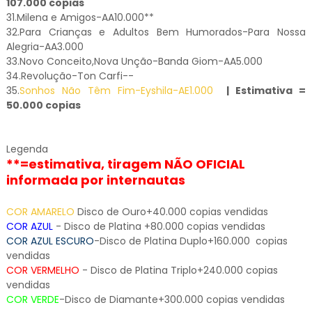
107.000 copias
31.Milena e Amigos-AA10.000**
32.Para Crianças e Adultos Bem Humorados-Para Nossa
Alegria-AA3.000
33.Novo Conceito,Nova Unção-Banda Giom-AA5.000
34.Revolução-Ton Carfi--
35.
Sonhos Não Têm Fim-Eyshila-AE1.000
| Estimativa =
50.000 copias
Legenda
**=estimativa, tiragem NÃO OFICIAL
informada por internautas
COR AMARELO
Disco de Ouro+40.000 copias vendidas
COR AZUL
- Disco de Platina +80.000 copias vendidas
COR AZUL ESCURO
-Disco de Platina Duplo+160.000 copias
vendidas
COR VERMELHO
- Disco de Platina Triplo+240.000 copias
vendidas
COR VERDE
-Disco de Diamante+300.000 copias vendidas