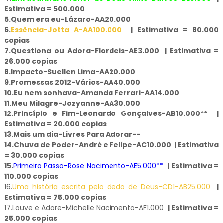
Estimativa = 500.000
5.
Quem era eu-Lázaro-AA20.000
6.
Essência-Jotta A-AA100.000
| Estimativa = 80.000
copias
7.
Questiona ou Adora-Flordeis-AE3.000
| Estimativa =
26.000 copias
8.Impacto-Suellen Lima-AA20.000
9.
Promessas 2012-Vários-AA40.000
10.Eu nem sonhava-Amanda Ferrari-AA14.000
11.Meu Milagre-Jozyanne-AA30.000
12.
Princípio e Fim-Leonardo Gonçalves-AB10.000**
|
Estimativa = 20.000 copias
13.
Mais um dia-Livres Para Adorar--
14.
Chuva de Poder-André e Felipe-AC10.000
| Estimativa
= 30.000 copias
15.
Primeiro Passo-Rose Nacimento-AE5.000**
| Estimativa =
110.000 copias
16.
Uma história escrita pelo dedo de Deus-CD1-AB25.000
|
Estimativa = 75.000 copias
17.
Louve e Adore-Michelle Nacimento-AF1.000
| Estimativa =
25.000 copias