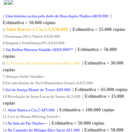
|
1.
Uma história escrita pelo dedo de Deus duplo-Thalles-AB30.000
Estimativa = 50.000 copias
Aline Barros e Cia.3-AA50.000
| Estimativa = 25.000 copias
2.
3.
Promessas 2012-Vários-AA30.000
4.
I
magem e Semelhança-PG-AA10.000
| Estimativa = 50.000
5.
Vai Brilhar-Mariana Valadão-AD20.000**
copias
| Estimativa = 30.000
6.
Ao Vivo em São Sebastião-Damares-AB15.000
copias
7.
Aliança-André Valadão--
8.
Ele não desiste de Você-Marquinhos Gomes-AA25.000
| Estimativa = 65.000 copias
9.
Sol da Justiça-Diante do Trono-AD3.000
| Estimativa = 15.000
10.
Revolução de Jesus-Lucas de Souza-AG3.000
copias
| Estimativa = 100.000 copias
11.
Aline Barros e Cia.2-AP5.000
12.
Live in Miami-Hillsong United---
| Estimativa = 50.000 copias
13.
Na Sala do Pai-Thalles---
| Estimativa = 50.000
14.
No Caminho do Milagre-Davi Sacer-AF1.000