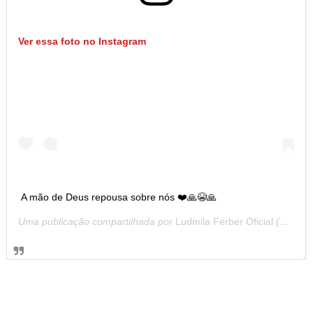
Ver essa foto no Instagram
A mão de Deus repousa sobre nós ❤️🙏😭🙏
Uma publicação compartilhada por
Ludmila Ferber Oficial
(@pastoraludmilaferber) em