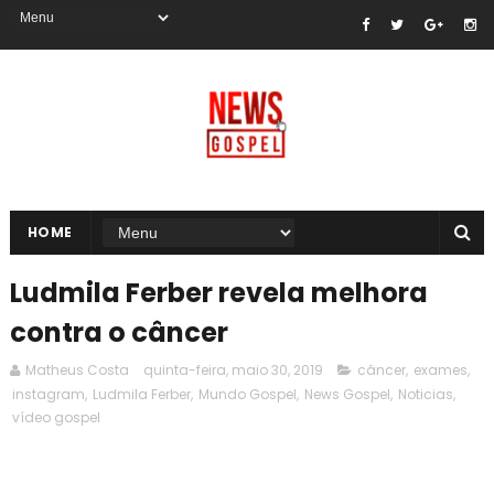
HOME
Ludmila Ferber revela melhora
contra o câncer
Matheus Costa
quinta-feira, maio 30, 2019
câncer
,
exames
,
instagram
,
Ludmila Ferber
,
Mundo Gospel
,
News Gospel
,
Noticias
,
vídeo gospel