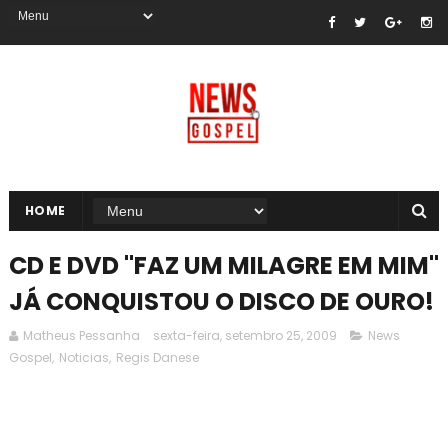
HOME
CD E DVD "FAZ UM MILAGRE EM MIM"
JÁ CONQUISTOU O DISCO DE OURO!
Matheus Pessanha
sexta-feira, setembro 25, 2009
News
Gospel
,
Noticias
,
Regis Danese