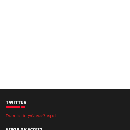
TWITTER
Tweets de @NewsGospel
POPULAR POSTS