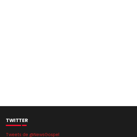
TWITTER
Tweets de @NewsGospel