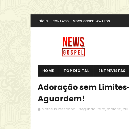
INÍCIO
CONTATO
NEWS GOSPEL AWARDS
HOME
TOP DIGITAL
ENTREVISTAS
Adoração sem Limites
Aguardem!
Matheus Pessanha
segunda-feira, maio 25, 20