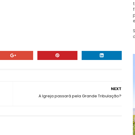
t
f
p
e
S
NEXT
A Igreja passará pela Grande Tribulação?