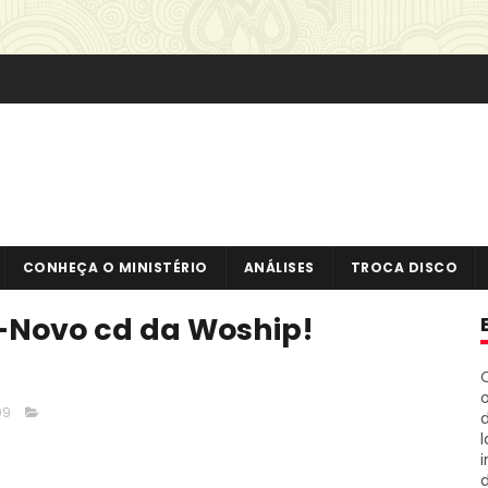
CONHEÇA O MINISTÉRIO
ANÁLISES
TROCA DISCO
-Novo cd da Woship!
o
09
i