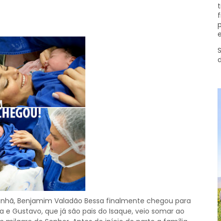
t
f
p
e
S
manhã, Benjamim Valadão Bessa finalmente chegou para
la e Gustavo, que já são pais do Isaque, veio somar ao