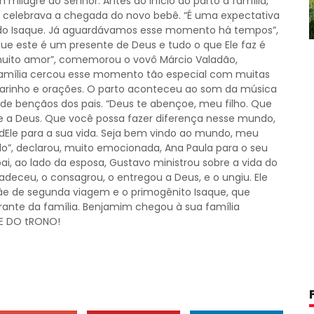
 milagre do Senhor. Antes do início do parto a família,
celebrava a chegada do novo bebê. “É uma expectativa
o do Isaque. Já aguardávamos esse momento há tempos”,
ue este é um presente de Deus e tudo o que Ele faz é
ito amor”, comemorou o vovô Márcio Valadão,
amília cercou esse momento tão especial com muitas
o carinho e orações. O parto aconteceu ao som da música
s de bençãos dos pais. “Deus te abençoe, meu filho. Que
 Deus. Que você possa fazer diferença nesse mundo,
dEle para a sua vida. Seja bem vindo ao mundo, meu
o”, declarou, muito emocionada, Ana Paula para o seu
, ao lado da esposa, Gustavo ministrou sobre a vida do
adeceu, o consagrou, o entregou a Deus, e o ungiu. Ele
de segunda viagem e o primogênito Isaque, que
ante da família. Benjamim chegou à sua família
TE DO tRONO!