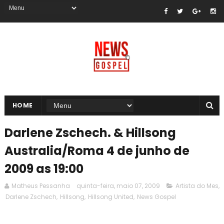
HOME
Darlene Zschech. & Hillsong
Australia/Roma 4 de junho de
2009 as 19:00
Matheus Pessanha
quinta-feira, maio 07, 2009
Artista do Mes
,
Darlene Zschech
,
Hillsong
,
Hillsong United
,
News Gospel