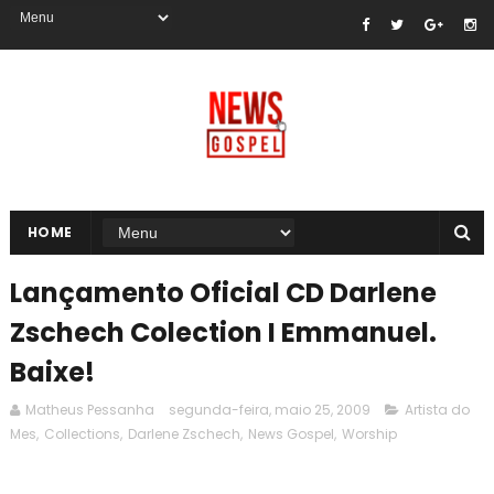
HOME
Lançamento Oficial CD Darlene
Zschech Colection I Emmanuel.
Baixe!
Matheus Pessanha
segunda-feira, maio 25, 2009
Artista do
Mes
,
Collections
,
Darlene Zschech
,
News Gospel
,
Worship