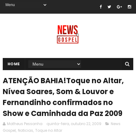
HOME
ATENÇÃO BAHIA!Toque no Altar,
Nívea Soares, Som & Louvor e
Fernandinho confirmados no
Show e Caminhada da Paz 2009
Matheus Pessanha
quinta-feira, outubro 22, 2009
News
Gospel
,
Noticias
,
Toque no Altar