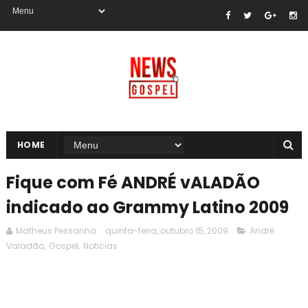
HOME
Fique com Fé ANDRÉ vALADÃO
indicado ao Grammy Latino 2009
Matheus Pessanha
quinta-feira, outubro 15, 2009
André
Valadão
,
Gospel
,
Noticias