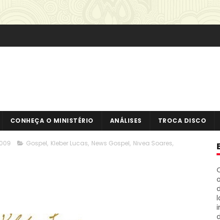
CONHEÇA O MINISTÉRIO
ANÁLISES
TROCA DISCO
2009
Gospel
,
Kleber Lucas
,
News Gospel
,
Nivea Soares
,
o
i