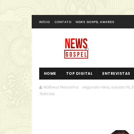
INÍCIO
CONTATO
NEWS GOSPEL AWARDS
HOME
TOP DIGITAL
ENTREVISTAS
Matheus Pessanha
segunda-feira, outubro 19, 
Noticias