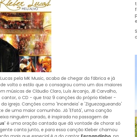
t
f
p
e
S
Lucas pela MK Music, acaba de chegar da fábrica e já
 de volta o estilo que o consagrou como um dos maiores
 músicas de Cláudio Claro, Luís Arcanjo, JB Carvalho,
 cantor, o CD - que traz 9 canções do próprio Kleber -
da igreja. Canções como 'Incendeia' e 'Ziguezagueando'
nte de uma maior comunhão. Já 'Efatá', uma canção
deixa ninguém parado, é inspirada na passagem de
us'
é uma oração cantada que dá vontade de chorar só
 gente canta junto, e para essa canção Kleber chamou
pação mais que especial é a do cantor
Fernandinho
, na