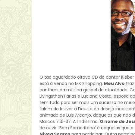
O tão aguardado oitavo CD do cantor Kleber 
está à venda no MK Shopping.
Meu Alvo
traz
cantores da música gospel da atualidade. Com
Livingsthon Farias e Luciana Costa, esposa do
tem tudo para ser mais um sucesso no meio 
falam do louvor a Deus e do desejo incessa
animada de Luis Arcanjo, daquelas que não 
Marcos 7:31-37. A lindíssima '
O nome de Jes
de ouvir. 'Bom Samaritano' é daquelas que a
Nívea Soares
para participar. Outra partci