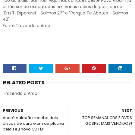
lido da Bíblia, Salmos! Algumas canções deste Novo Álbum já
estão sendo executadas em várias rádios do país, como:
"Em Ti Esperarei - Salmos 27" e "Porque Te Abates - Salmos
42".
Fonte:Trazendo a Arca
RELATED POSTS
Trazendo a Arca
PREVIOUS
NEXT
André Valadão recebe dois
TOP SEMANAL:CDS E DVDS
discos de ouro e um de platina
GOSPEL MAIS VENDIDOS!
pelo seu novo CD FÉ!!