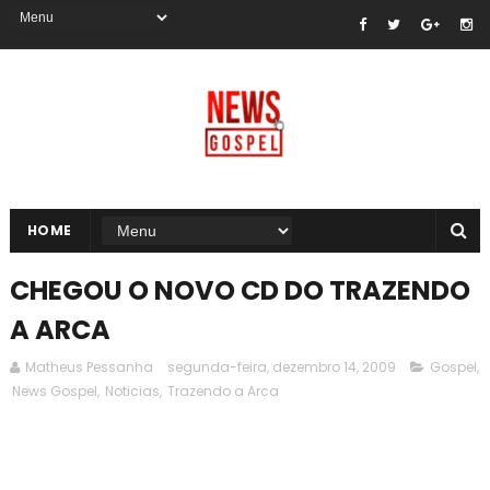
HOME
CHEGOU O NOVO CD DO TRAZENDO
A ARCA
Matheus Pessanha
segunda-feira, dezembro 14, 2009
Gospel
,
News Gospel
,
Noticias
,
Trazendo a Arca