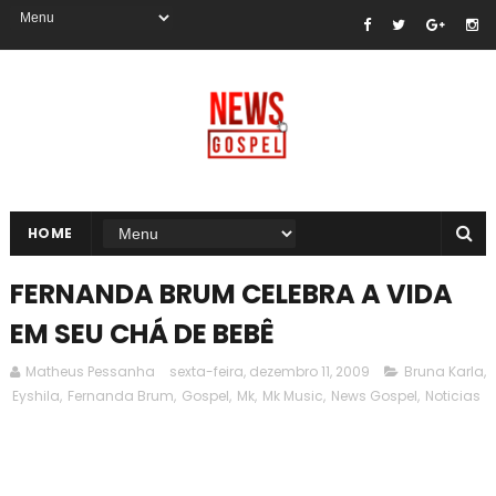
HOME
FERNANDA BRUM CELEBRA A VIDA
EM SEU CHÁ DE BEBÊ
Matheus Pessanha
sexta-feira, dezembro 11, 2009
Bruna Karla
,
Eyshila
,
Fernanda Brum
,
Gospel
,
Mk
,
Mk Music
,
News Gospel
,
Noticias