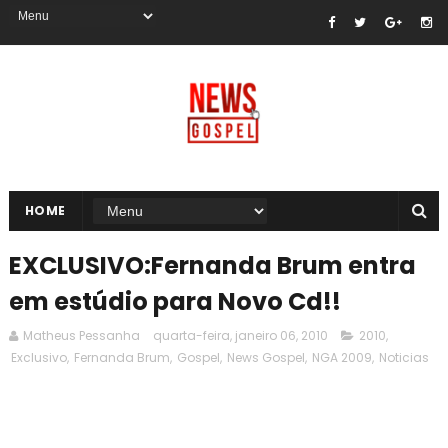
HOME
EXCLUSIVO:Fernanda Brum entra
em estúdio para Novo Cd!!
Matheus Pessanha
quarta-feira, janeiro 06, 2010
2010
,
Exclusivo
,
Fernanda Brum
,
Gospel
,
News Gospel
,
NGA 2009
,
Noticias