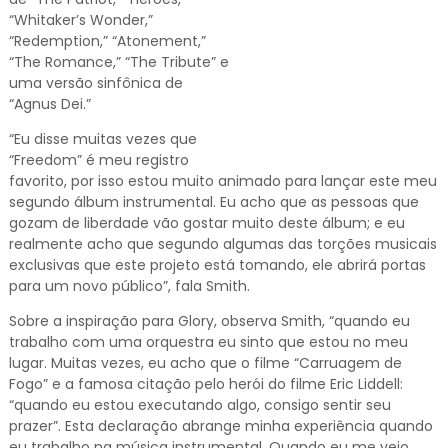
“Whitaker’s Wonder,”
“Redemption,” “Atonement,”
“The Romance,” “The Tribute” e
uma versão sinfônica de
“Agnus Dei.”
“Eu disse muitas vezes que
“Freedom” é meu registro
favorito, por isso estou muito animado para lançar este meu
segundo álbum instrumental. Eu acho que as pessoas que
gozam de liberdade vão gostar muito deste álbum; e eu
realmente acho que segundo algumas das torções musicais
exclusivas que este projeto está tomando, ele abrirá portas
para um novo público”, fala Smith.
Sobre a inspiração para Glory, observa Smith, “quando eu
trabalho com uma orquestra eu sinto que estou no meu
lugar. Muitas vezes, eu acho que o filme “Carruagem de
Fogo” e a famosa citação pelo herói do filme Eric Liddell:
“quando eu estou executando algo, consigo sentir seu
prazer”. Esta declaração abrange minha experiência quando
eu trabalho na música instrumental. Quando eu me vejo