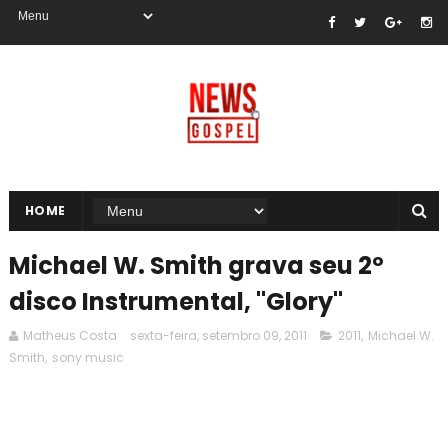
HOME
Michael W. Smith grava seu 2º
disco Instrumental, "Glory"
Matheus Costa
sexta-feira, setembro 09, 2011
2011
,
Michael W.
Smith
,
sony music