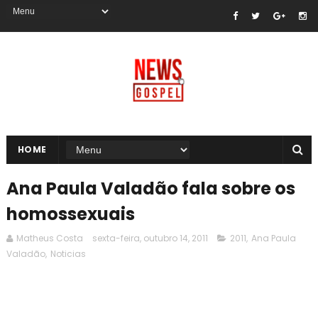
HOME
Ana Paula Valadão fala sobre os
homossexuais
Matheus Costa
sexta-feira, outubro 14, 2011
2011
,
Ana Paula
Valadão
,
Noticias