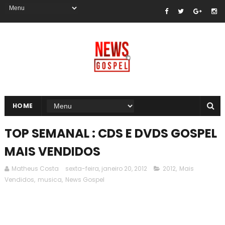
HOME
TOP SEMANAL : CDS E DVDS GOSPEL
MAIS VENDIDOS
Matheus Costa
sexta-feira, janeiro 20, 2012
2012
,
Mais
Vendidos
,
musica
,
News Gospel