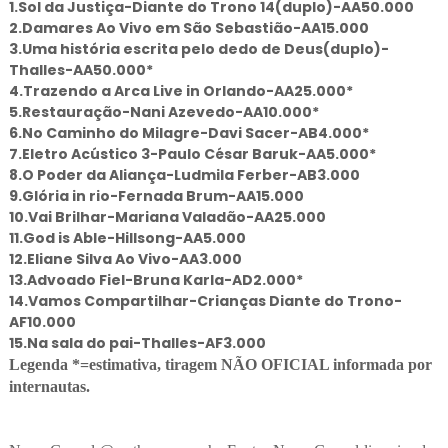
1.Sol da Justiça-Diante do Trono 14(duplo)-AA50.000
2.Damares Ao Vivo em São Sebastião-AA15.000
3.Uma história escrita pelo dedo de Deus(duplo)-
Thalles-AA50.000*
4.Trazendo a Arca Live in Orlando-AA25.000*
5.Restauração-Nani Azevedo-AA10.000*
6.No Caminho do Milagre-Davi Sacer-AB4.000*
7.Eletro Acústico 3-Paulo César Baruk-AA5.000*
8.O Poder da Aliança-Ludmila Ferber-AB3.000
9.Glória in rio-Fernada Brum-AA15.000
10.Vai Brilhar-Mariana Valadão-AA25.000
11.God is Able-Hillsong-AA5.000
12.Eliane Silva Ao Vivo-AA3.000
13.Advoado Fiel-Bruna Karla-AD2.000*
14.Vamos Compartilhar-Crianças Diante do Trono-
AF10.000
15.Na sala do pai-Thalles-AF3.000
Legenda *=estimativa, tiragem NÃO OFICIAL informada por
internautas.