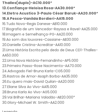
Thalles(duplo)-AC10.000*
13.Confiança-Heloisa Rosa-AA30.000*
14.Eletro Acustico 3-Paulo César Baruk-AA20.000*
15.A Pesca-Vanilda Bordieri-AA15.000
16.Tudo Novo-Regis Danese-AB10.000
17.Biografia de um Vencedor-Rayssa e Ravel-AA25.000
18.Imagem e Semelhança-PG-AA20.000
19.Ao som dos louvores-Cassiane-AB30.000
20.Danielle Cristina-Acreditar-AA10.000
21.Uma História Escrita pelo dedo de Deus CD1-Thalles-
AA50.000
22.Uma Nova História-Fernandinho-AP5.000
23.Primeiro Passo-Rose Nacimento-AA70.000
24.Advogado Fiel-Bruna Karla-CG5.000
25.Rastros de Amor-Asaph Borba-AA35.000
26.Eu quero mais-David Quilan-AA20.000
27.Eliane Silva Ao Vivo-AA15.000
28.Bruna Karla Ao Vivo-AG5.000
29.Vai Brilhar-Mariana Valadão-AB20.000*
30.Glory-Michael W. Smith-AA2.000
Legenda