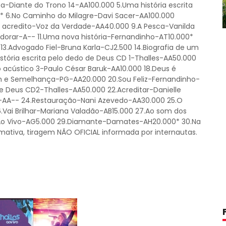
a-Diante do Trono 14-AA100.000 5.Uma história escrita
* 6.No Caminho do Milagre-Davi Sacer-AA100.000
 acredito-Voz da Verdade-AA40.000 9.A Pesca-Vanilda
 Adorar-A-- 11.Uma nova história-Fernandinho-AT10.000*
3.Advogado Fiel-Bruna Karla-CJ2.500 14.Biografia de um
tória escrita pelo dedo de Deus CD 1-Thalles-AA50.000
o acústico 3-Paulo César Baruk-AA10.000 18.Deus é
m e Semelhança-PG-AA20.000 20.Sou Feliz-Fernandinho-
de Deus CD2-Thalles-AA50.000 22.Acreditar-Danielle
a-AA-- 24.Restauração-Nani Azevedo-AA30.000 25.O
.Vai Brilhar-Mariana Valadão-AB15.000 27.Ao som dos
 Ao Vivo-AG5.000 29.Diamante-Damates-AH20.000* 30.Na
mativa, tiragem NÃO OFICIAL informada por internautas.