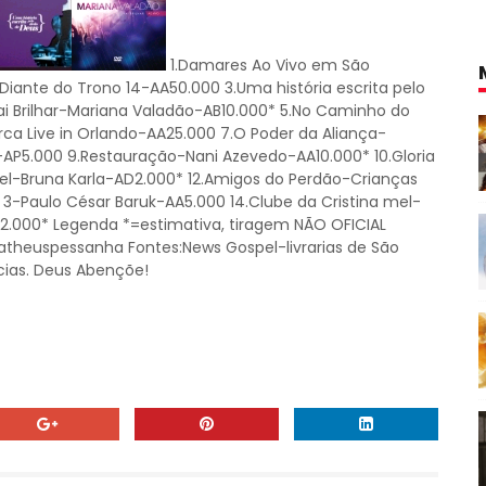
1.Damares Ao Vivo em São
Diante do Trono 14-AA50.000 3.Uma história escrita pelo
i Brilhar-Mariana Valadão-AB10.000* 5.No Caminho do
ca Live in Orlando-AA25.000 7.O Poder da Aliança-
2-AP5.000 9.Restauração-Nani Azevedo-AA10.000* 10.Gloria
iel-Bruna Karla-AD2.000* 12.Amigos do Perdão-Crianças
 3-Paulo César Baruk-AA5.000 14.Clube da Cristina mel-
N2.000* Legenda *=estimativa, tiragem NÃO OFICIAL
theuspessanha Fontes:News Gospel-livrarias de São
ncias. Deus Abençõe!