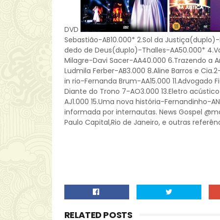
DVD
Sebastião-AB10.000* 2.Sol da Justiça(duplo)-
dedo de Deus(duplo)-Thalles-AA50.000* 4.Va
Milagre-Davi Sacer-AA40.000 6.Trazendo a Ar
Ludmila Ferber-AB3.000 8.Aline Barros e Cia.
in rio-Fernanda Brum-AA15.000 11.Advogado F
Diante do Trono 7-AO3.000 13.Eletro acústico
AJ1.000 15.Uma nova história-Fernandinho-A
informada por internautas. News Gospel @ma
Paulo Capital,Rio de Janeiro, e outras referê
RELATED POSTS