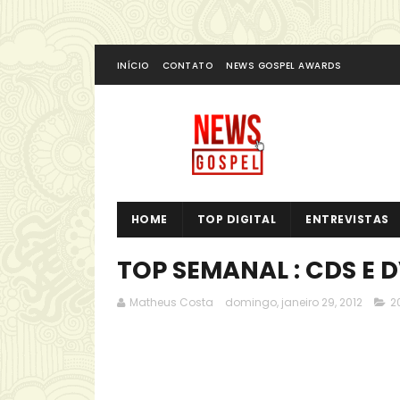
INÍCIO
CONTATO
NEWS GOSPEL AWARDS
HOME
TOP DIGITAL
ENTREVISTAS
TOP SEMANAL : CDS E 
Matheus Costa
domingo, janeiro 29, 2012
2