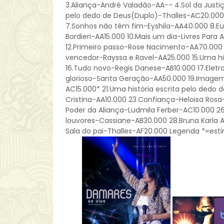
3.Aliança-André Valadão-AA-- 4.Sol da Justiç
pelo dedo de Deus(Duplo)-Thalles-AC20.000
7.Sonhos não têm fim-Eyshila-AA40.000 8.Eu
Bordieri-AA15.000 10.Mais um dia-Livres Para
12.Primeiro passo-Rose Nacimento-AA70.000 1
vencedor-Rayssa e Ravel-AA25.000 15.Uma his
16.Tudo novo-Regis Danese-AB10.000 17.Eletr
glorioso-Santa Geração-AA50.000 19.Image
AC15.000* 21.Uma história escrita pelo dedo 
Cristina-AA10.000 23.Confiança-Heloisa Ros
Poder da Aliança-Ludmila Ferber-AC10.000 26
louvores-Cassiane-AB30.000 28.Bruna Karla
Sala do pai-Thalles-AF20.000 Legenda *=esti