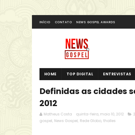
INÍCIO
CONTATO
NEWS GOSPEL AWARDS
HOME
TOP DIGITAL
ENTREVISTAS
Definidas as cidades 
2012
Matheus Costa
quinta-feira, maio 10, 2012
2
gospel
,
News Gospel
,
Rede Globo
,
thalles