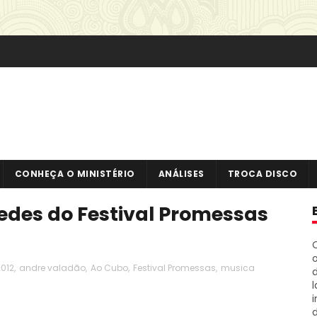
CONHEÇA O MINISTÉRIO
ANÁLISES
TROCA DISCO
sedes do Festival Promessas
o
012
,
andre valadão
,
Ao Cubo
,
Festival Promessas
,
musica
i