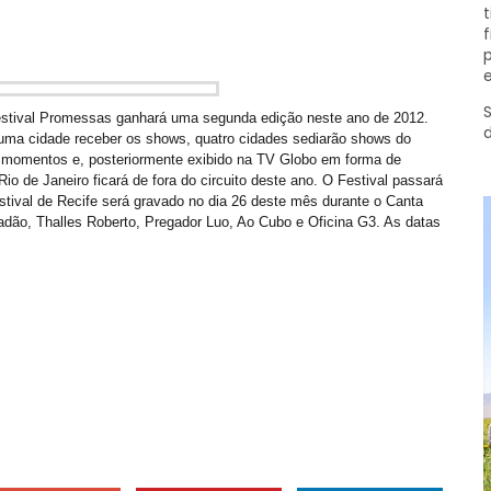
t
f
p
e
S
estival Promessas ganhará uma segunda edição neste ano de 2012.
uma cidade receber os shows, quatro cidades sediarão shows do
s momentos e, posteriormente exibido na TV Globo em forma de
io de Janeiro ficará de fora do circuito deste ano. O Festival passará
estival de Recife será gravado no dia 26 deste mês durante o Canta
adão, Thalles Roberto, Pregador Luo, Ao Cubo e Oficina G3. As datas