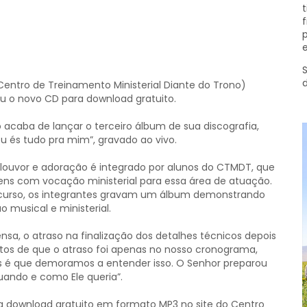
t
f
p
e
S
ntro de Treinamento Ministerial Diante do Trono)
zou o novo CD para download gratuito.
o acaba de lançar o terceiro álbum de sua discografia,
“Tu és tudo pra mim”, gravado ao vivo.
louvor e adoração é integrado por alunos do CTMDT, que
ens com vocação ministerial para essa área de atuação.
 curso, os integrantes gravam um álbum demonstrando
o musical e ministerial.
a, o atraso na finalização dos detalhes técnicos depois
tos de que o atraso foi apenas no nosso cronograma,
ós é que demoramos a entender isso. O Senhor preparou
ando e como Ele queria”.
ra download gratuito em formato MP3 no site do Centro