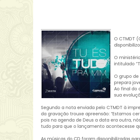
O CTMDT (Ce
disponibili
O ministéri
intitulado 
O grupo de 
prepara jov
Ao final do
sua evoluçã
Segundo a nota enviada pelo CTMDT à imprens
da gravação trouxe apreensão: “Estamos cer
pois na agenda de Deus a data era outra, n
tudo para que o lançamento acontecesse qu
As músicas do CD foram disponibilizadas pa