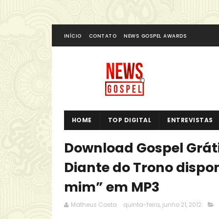
INÍCIO
CONTATO
NEWS GOSPEL AWARDS
HOME
TOP DIGITAL
ENTREVISTAS
Download Gospel Gráti
Diante do Trono dispon
mim” em MP3
Matheus Costa
quinta-feira, junho 21, 2012