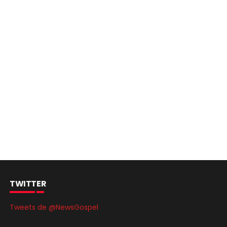
TWITTER
Tweets de @NewsGospel