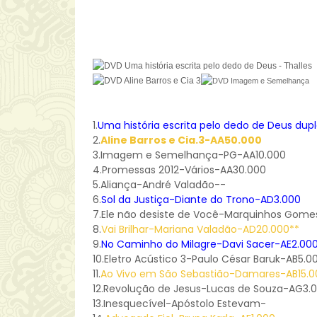
1.
Uma história escrita pelo dedo de Deus dup
2.
Aline Barros e Cia.3-AA50.000
3.Imagem e Semelhança-PG-AA10.000
4.Promessas 2012-Vários-AA30.000
5.Aliança-André Valadão--
6.
Sol da Justiça-Diante do Trono-AD3.000
7.Ele não desiste de Você-Marquinhos Gome
8.
Vai Brilhar-Mariana Valadão-AD20.000**
9.
No Caminho do Milagre-Davi Sacer-AE2.00
10.Eletro Acústico 3-Paulo César Baruk-AB5.0
11.
Ao Vivo em São Sebastião-Damares-AB15.0
12.Revolução de Jesus-Lucas de Souza-AG3.
13.Inesquecível-Apóstolo Estevam-