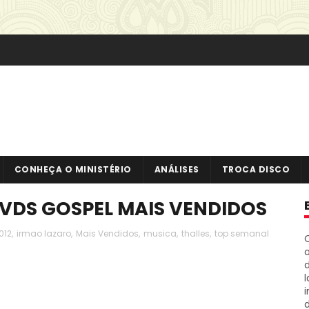
CONHEÇA O MINISTÉRIO
ANÁLISES
TROCA DISCO
DVDS GOSPEL MAIS VENDIDOS
012
,
irmao lazaro
,
Mais Vendidos
,
musica
,
thalles
,
top semanal
o
i