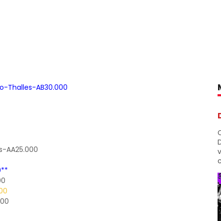
lo-Thalles-AB30.000
D
s-AA25.000
c
0**
00
00
000