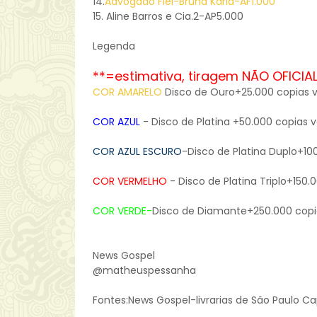
14.
Advogado Fiel-Bruna Karla-AF1.000
15. Aline Barros e Cia.2-AP5.000
Legenda
**=estimativa, tiragem NÃO OFICIAL
COR AMARELO
Disco de Ouro+25.000 copias 
COR AZUL
- Disco de Platina +50.000 copias 
COR AZUL ESCURO
-Disco de Platina Duplo+10
COR VERMELHO
- Disco de Platina Triplo+150.
COR VERDE-
Disco de Diamante+250.000 copi
News Gospel
@matheuspessanha
Fontes:News Gospel-livrarias de São Paulo Capi