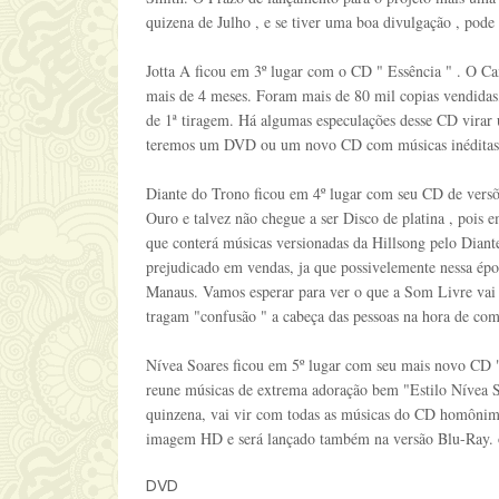
quizena de Julho , e se tiver uma boa divulgação , pode 
Jotta A ficou em 3º lugar com o CD " Essência " . O Can
mais de 4 meses. Foram mais de 80 mil copias vendidas, 
de 1ª tiragem. Há algumas especulações desse CD virar
teremos um DVD ou um novo CD com músicas inéditas
Diante do Trono ficou em 4º lugar com seu CD de vers
Ouro e talvez não chegue a ser Disco de platina , pois
que conterá músicas versionadas da Hillsong pelo Diant
prejudicado em vendas, ja que possivelemente nessa épo
Manaus. Vamos esperar para ver o que a Som Livre vai 
tragam "confusão " a cabeça das pessoas na hora de com
Nívea Soares ficou em 5º lugar com seu mais novo CD "
reune músicas de extrema adoração bem "Estilo Nívea S
quinzena, vai vir com todas as músicas do CD homôni
imagem HD e será lançado também na versão Blu-Ray. 
DVD