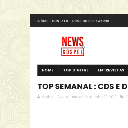
INÍCIO
CONTATO
NEWS GOSPEL AWARDS
HOME
TOP DIGITAL
ENTREVISTAS
TOP SEMANAL : CDS E 
Matheus Costa
sexta-feira, junho 29, 2012
2