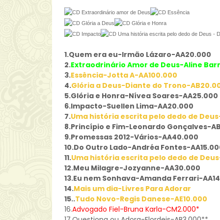
1.Quem era eu-Irmão Lázaro-AA20.000
2.
Extraodrinário Amor de Deus-Aline Bar
3.
Essência-Jotta A-AA100.000
4.
Glória a Deus-Diante do Trono-AB20.0
5.
Glória e Honra-Nívea Soares-AA25.000
6.Impacto-Suellen Lima-AA20.000
7.
Uma história escrita pelo dedo de Deu
8.Princípio e Fim-Leonardo Gonçalves-AB
9.Promessas 2012-Vários-AA40.000
10.Do Outro Lado-Andréa Fontes-AA15.00
11.
Uma história escrita pelo dedo de Deu
12.
Meu Milagre-Jozyanne-AA30.000
13.Eu nem Sonhava-Amanda Ferrari-AA14
14.
Mais um dia-Livres Para Adorar
15.
.
Tudo Novo-Regis Danese-AE10.000
16.
Advogado Fiel-Bruna Karla-CM2.000*
17.Questiona ou Adora-Flordeis-AB3.000**