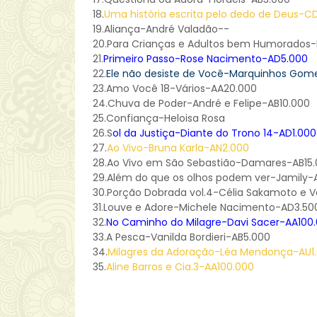
18.
Uma história escrita pelo dedo de Deus-C
19.Aliança-André Valadão--
20.
Para Crianças e Adultos bem Humorados-P
21.
Primeiro Passo-Rose Nacimento-AD5.000
22.
Ele não desiste de Você-Marquinhos Go
23.
Amo Você 18-Vários-AA20.000
24.Chuva de Poder-André e Felipe-AB10.000
25.
Confiança-Heloisa Rosa
26.
S
ol da Justiça-Diante do Trono 14-AD1.000
27.
Ao Vivo-Bruna Karla-AN2.000
28.
Ao Vivo em São Sebastião-Damares-AB15
29.
Além do que os olhos podem ver-Jamily-
30.Porção Dobrada vol.4-Célia Sakamoto e Va
31.
Louve e Adore-Michele Nacimento-AD3.50
32.
No Caminho do Milagre-Davi Sacer-AA100
33.A Pesca-Vanilda Bordieri-AB5.000
34.
Milagres da Adoração-Léa Mendonça-AU1
35.
Aline Barros e Cia.3-AA100.000