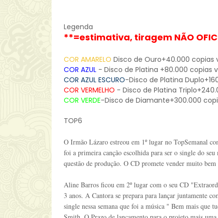
Legenda
**=estimativa, tiragem NÃO OFIC
COR AMARELO
Disco de Ouro+40.000 copias 
COR AZUL
- Disco de Platina +80.000 copias 
COR AZUL ESCURO
-Disco de Platina Duplo+16
COR VERMELHO
- Disco de Platina Triplo+240
COR VERDE
-Disco de Diamante+300.000 copi
TOP6
O Irmão Lázaro estreou em 1º lugar no TopSemanal co
foi a primeira canção escolhida para ser o single do se
questão de produção. O CD promete vender muito bem 
Aline Barros ficou em 2º lugar com o seu CD "Extraord
3 anos. A Cantora se prepara para lançar juntamente 
single nessa semana que foi a música " Bem mais que t
Smith. O Prazo de lançamento para o projeto mais uma 