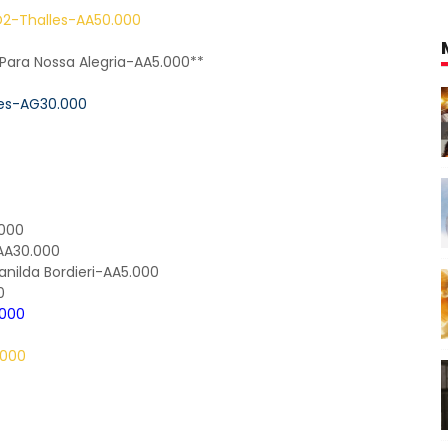
D2-Thalles-AA50.000
ara Nossa Alegria-AA5.000**
mes-AG30.000
.000
AA30.000
nilda Bordieri-AA5.000
0
.000
.000