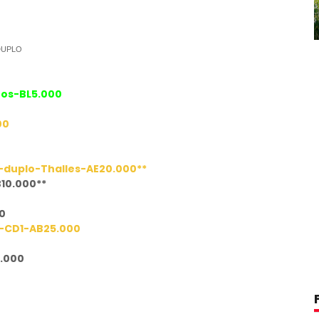
ros-BL5.000
00
s-duplo-Thalles-AE20.000**
10.000**
0
s-CD1-AB25.000
.000