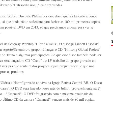
deixar o "Extraordinário..." cair em vendas.
tor recebeu Disco de Platina por esse disco que foi lançado a pouco
só que ainda não o suficiente para fechar as 100 mil primeiras copias
 um possível DVD em 2013, só que precisamos esperar para ver se
.
ões da Geteway Worship "Glória a Deus". O disco ja ganhou Disco de
 em Agosto/Setembro o grupo irá lançar o CD "Hillsong Global Project"
e do Trono e algumas participações. Só que esse disco também pode ser
ca será lançado o CD "Creio" , o 15º trabalho do grupo gravado em
fazer pra que nenhum dos projetos sejam prejudicados , e que não
prar os produtos.
Glória e Honra"gravado ao vivo na Igreja Batista Central-BH. O Disco
oares". O DVD será lançado nesse mês de Julho , provavelmente na 2ª
mo + "Emanuel". O DVD foi gravado com a máxima qualidade de
o Último CD da cantora "Emanuel" vendeu mais de 80 mil copias.