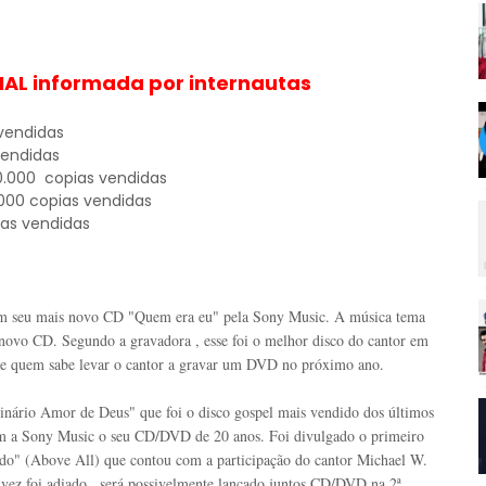
IAL informada por internautas
vendidas
vendidas
0.000 copias vendidas
.000 copias vendidas
as vendidas
m seu mais novo CD "Quem era eu" pela Sony Music. A música tema
u novo CD. Segundo a gravadora , esse foi o melhor disco do cantor em
e quem sabe levar o cantor a gravar um DVD no próximo ano.
inário Amor de Deus" que foi o disco gospel mais vendido dos últimos
com a Sony Music o seu CD/DVD de 20 anos. Foi divulgado o primeiro
udo" (Above All) que contou com a participação do cantor Michael W.
vez foi adiado , será possivelmente lançado juntos CD/DVD na 2ª