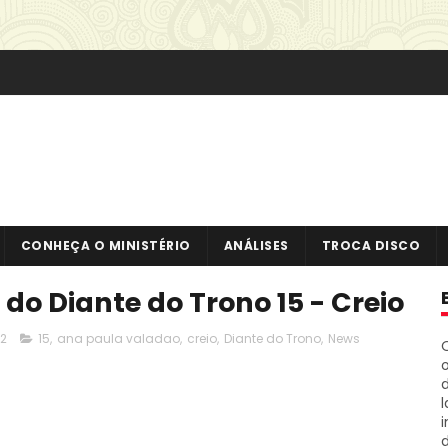
CONHEÇA O MINISTÉRIO
ANÁLISES
TROCA DISCO
l do Diante do Trono 15 - Creio
12
15
,
ana paula valadao
,
creio
,
Diante do Trono
,
News
o
i