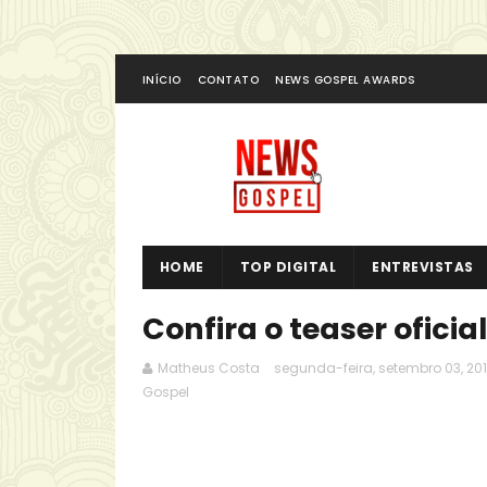
INÍCIO
CONTATO
NEWS GOSPEL AWARDS
HOME
TOP DIGITAL
ENTREVISTAS
Confira o teaser oficia
Matheus Costa
segunda-feira, setembro 03, 20
Gospel