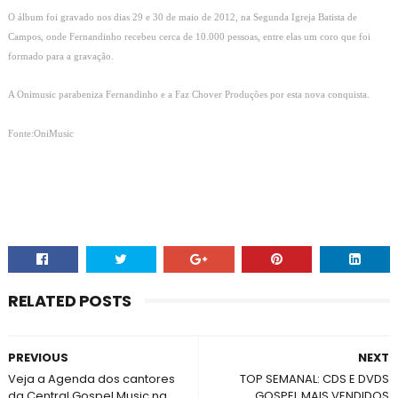
O álbum foi gravado nos dias 29 e 30 de maio de 2012, na Segunda Igreja Batista de
Campos, onde Fernandinho recebeu cerca de 10.000 pessoas, entre elas um coro que foi
formado para a gravação.
A Onimusic parabeniza Fernandinho e a Faz Chover Produções por esta nova conquista.
Fonte:OniMusic
RELATED POSTS
PREVIOUS
NEXT
Veja a Agenda dos cantores
TOP SEMANAL: CDS E DVDS
da Central Gospel Music na
GOSPEL MAIS VENDIDOS