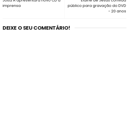
Jotta A apresentará novo CD à
Elaine de Jesus convida
imprensa
público para gravação do DVD
- 20 anos
DEIXE O SEU COMENTÁRIO!