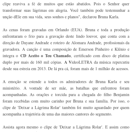
clipe reaviva a fé de muitos que estão abatidos. Pois o Senhor quer
transformar suas lágrimas em alegria. Você também pode testemunhar a
unção dEle em sua vida, seus sonhos e planos", declarou Bruna Karla.
As cenas foram gravadas em Orlando (EUA). Bruna e toda a produção
enfrentaram o frio para a gravação deste lindo louvor, que conta com a
direção de Dayane Andrade e roteiro de Alomara Andrade, profissionais da
gravadora. A canção é uma composição de Emerson Pinheiro e Klênio e
CD Aceito o Teu Chamado
integra o
, certificado com disco de platina
A V
duplo por mais de 160 mil cópias.
ideoLETRA da música repercutiu
desde sua estreia em 2013. De lá pra cá, foram mais de 1 milhão de acessos.
A emoção se estende a todos os admiradores de Bruna Karla e seu
ministério. A vontade de ser mãe, as batalhas que enfrentou foram
acompanhadas. As orações e torcida para a chegada do filho Benjamin
foram recebidas com muito carinho por Bruna e sua família. Por isso, o
clipe de 'Deixar a Lágrima Rolar' também foi muito aguardado por quem
acompanha a trajetória de uma das maiores cantores do segmento.
Assista agora mesmo o clipe de 'Deixar a Lágrima Rolar'. E assim como