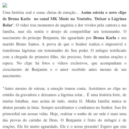
Assim estreia o novo clipe
Uma história real e cenas cheias de emoção...
de Bruna Karla no canal MK Music no Youtube, 'Deixar a Lágrima
Rolar'
. O vídeo traz momentos de angústia e dor vividos pela cantora e sua
família, mas ela sentiu o desejo de compartilhar seu testemunho. O
Bruna Karla
nascimento do príncipe Benjamin, tão aguardado por
e seu
marido Bruno Santos. A prova de que o Senhor realiza o impossível e
transforma lágrimas em testemunho do Seu poder. O milagre testificado
com a chegada do primeiro filho, tão precioso, fruto de muitas orações e
espera. No clipe há fotos e vídeos exclusivos, que acompanham o
crescimento de Benjamin e o amor recebido antes mesmo de seu
nascimento.
"Antes mesmo de estrear, a emoção tomou conta. Assistimos ao clipe no
estúdio da gravadora e deixamos a lágrima rolar... É uma história forte, de
muitas batalhas, mas acima de tudo, muita fé. Minha família nunca se
abateu perante às lutas. Sempre acreditamos e confiamos no Senhor. Isso foi
primordial em nossas vidas. Hoje, realizar o sonho de ser mãe é mais uma
das provas do carinho de Deus. O Benjamin é fruto do milagre e de
orações. Ele foi muito aguardado. Ele é o nosso presente! Espero que este