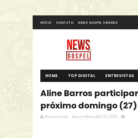
INÍCIO
CONTATO
NEWS GOSPEL AWARDS
HOME
TOP DIGITAL
ENTREVISTAS
Aline Barros participa
próximo domingo (27)
Bruno Lucas
terça-feira, abril 22, 2014