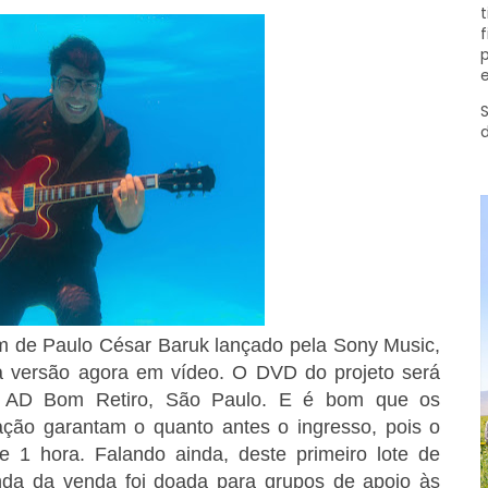
t
f
p
e
S
um de Paulo César Baruk lançado pela Sony Music,
a versão agora em vídeo. O DVD do projeto será
 AD Bom Retiro, São Paulo. E é bom que os
vação garantam o quanto antes o ingresso, pois o
 1 hora. Falando ainda, deste primeiro lote de
nda da venda foi doada para grupos de apoio às