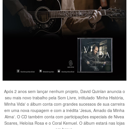
Após 2 anos sem lançar nenhum projeto, David Quinlan anuncia o
seu mais novo trabalho pela Som Livre, intitulado 'Minha História,
Minha Vida' o álbum conta com grandes sucessos de sua carreira
em uma nova roupagem e com a inédita 'Jesus, Amado da Minha
Alma'. O CD também conta com participações especiais de Nivea
Soares, Heloísa Rosa e o Coral Kemuel. O álbum estará nas lojas