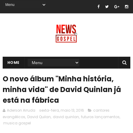
HOME
O novo álbum "Minha história,
minha vida" de David Quinlan já
está na fábrica
Aderson Arruda
sexta-feira, maio 13, 2016
cantores
evangélicos
,
David Quilan
,
david quinlan
,
futuros lançamentos
,
musica gospel