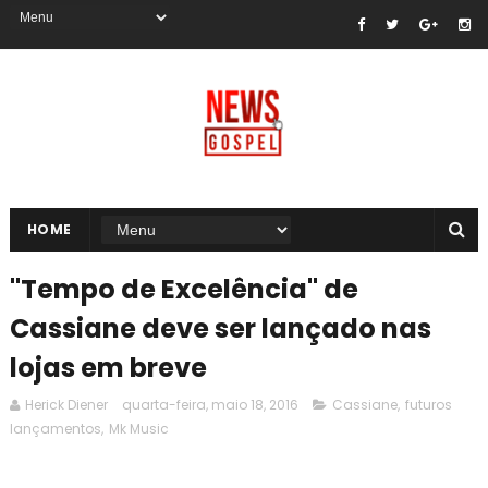
HOME
"Tempo de Excelência" de
Cassiane deve ser lançado nas
lojas em breve
Herick Diener
quarta-feira, maio 18, 2016
Cassiane
,
futuros
lançamentos
,
Mk Music