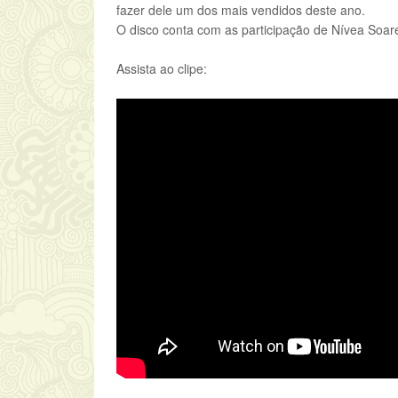
fazer dele um dos mais vendidos deste ano.
O disco conta com as participação de Nívea Soar
Assista ao clipe: