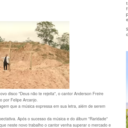
t
f
p
e
S
vo disco "Deus não te rejeita", o cantor Anderson Freire
do por Felipe Arcanjo.
gem que a música expressa em sua letra, além de serem
pectativa. Após o sucesso da música e do álbum "Raridade"
 que neste novo trabalho o cantor venha superar o mercado e