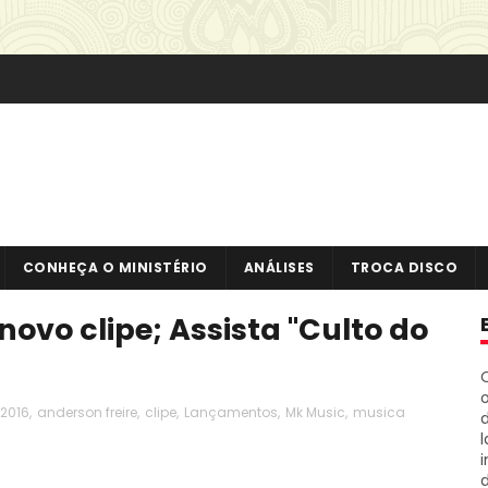
CONHEÇA O MINISTÉRIO
ANÁLISES
TROCA DISCO
novo clipe; Assista "Culto do
o
2016
,
anderson freire
,
clipe
,
Lançamentos
,
Mk Music
,
musica
i