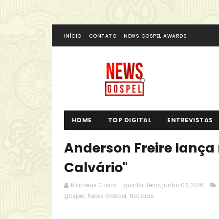
INÍCIO
CONTATO
NEWS GOSPEL AWARDS
HOME
TOP DIGITAL
ENTREVISTAS
Anderson Freire lança 
Calvário"
Matheus Costa
quinta-feira, junho 02, 2016
gospel
,
News Gospel
,
Noticias