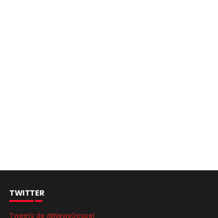
TWITTER
Tweets de @NewsGospel