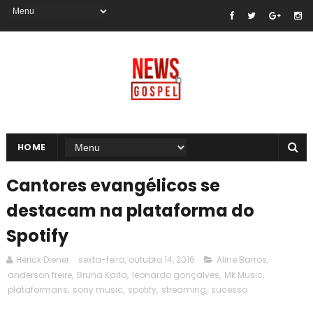
HOME
Cantores evangélicos se
destacam na plataforma do
Spotify
Herick Diener
sexta-feira, outubro 14, 2016
Aline Barros
,
anderson freire
,
Bruna Karla
,
leonardo gonçalves
,
Mk Music
,
plataformans
,
sony music
,
spotify
,
streaming
,
sucesso