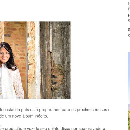
t
f
p
e
S
ecostal do país está preparando para os próximos meses o
de um novo álbum inédito.
de produção e voz de seu quinto disco por sua gravadora