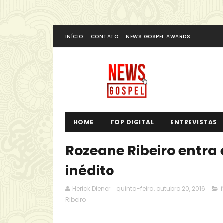
INÍCIO
CONTATO
NEWS GOSPEL AWARDS
HOME
TOP DIGITAL
ENTREVISTAS
Rozeane Ribeiro entr
inédito
Herick Diener
quinta-feira, outubro 20, 2016
Ribeiro