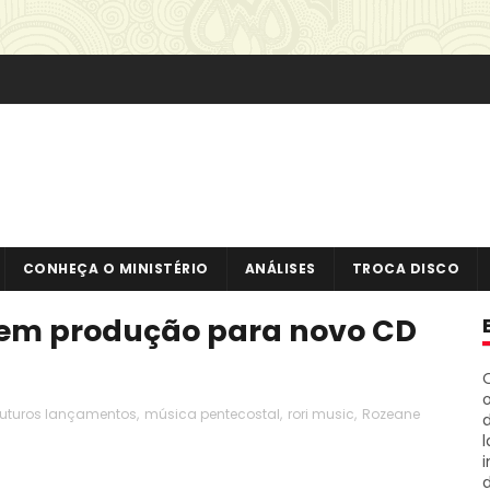
CONHEÇA O MINISTÉRIO
ANÁLISES
TROCA DISCO
a em produção para novo CD
o
futuros lançamentos
,
música pentecostal
,
rori music
,
Rozeane
i