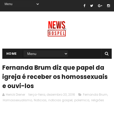
HOME
Fernanda Brum diz que papel da
igreja é receber os homossexuais
e ouvi-los
Herick Diener
terça-feira, dezembro 20, 2016
Fernanda Brum
,
Homossexualismo
,
Noticias
,
noticias gospel
,
polemica
,
religiões