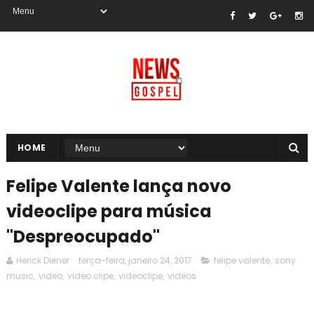
HOME
Felipe Valente lança novo
videoclipe para música
"Despreocupado"
Herick Diener
terça-feira, janeiro 24, 2017
felipe valente
,
sony
music
,
video
,
video clipe
,
videoclipe
,
videos