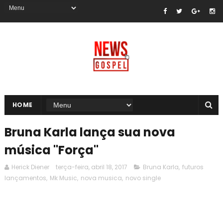
HOME
Bruna Karla lança sua nova
música "Força"
Herick Diener
terça-feira, abril 18, 2017
Bruna Karla
,
futuros
lançamentos
,
Mk Music
,
nova musica
,
novo single