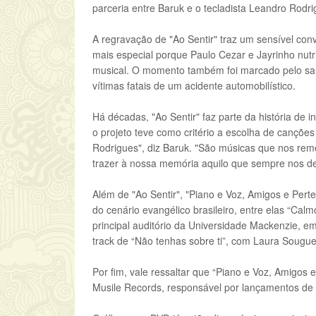
parceria entre Baruk e o tecladista Leandro Rodri
A regravação de "Ao Sentir" traz um sensível conv
mais especial porque Paulo Cezar e Jayrinho nu
musical. O momento também foi marcado pelo sau
vítimas fatais de um acidente automobilístico.
Há décadas, "Ao Sentir" faz parte da história de 
o projeto teve como critério a escolha de cançõe
Rodrigues", diz Baruk. "São músicas que nos re
trazer à nossa memória aquilo que sempre nos deu
Além de "Ao Sentir", "Piano e Voz, Amigos e Per
do cenário evangélico brasileiro, entre elas “Cal
principal auditório da Universidade Mackenzie, em
track de “Não tenhas sobre ti”, com Laura Souguel
Por fim, vale ressaltar que “Piano e Voz, Amigos 
Musile Records, responsável por lançamentos de a