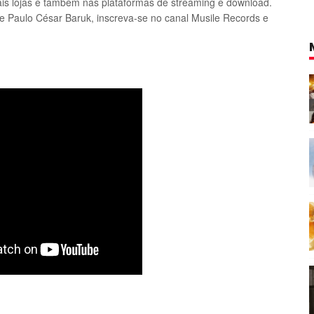
ais lojas e também nas plataformas de streaming e download.
 Paulo César Baruk, inscreva-se no canal Musile Records e