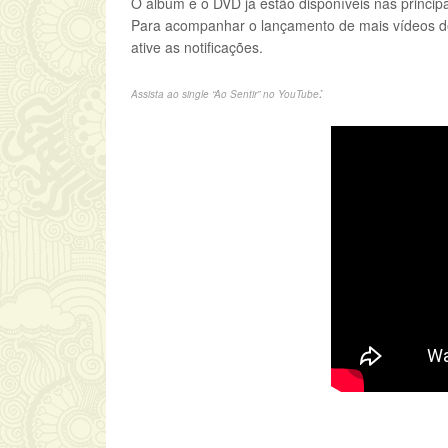
O álbum e o DVD já estão disponíveis nas princip
Para acompanhar o lançamento de mais vídeos de
ative as notificações.
:
Assista ao single “Ao Sentir” no YouTube