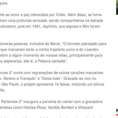
gues.
ite ao amor e paz oferecidos por Cristo. Além disso, se torna
triram uma profunda amizade, sendo companheiros na estrada
dosismo, pois em 1981, Jayrinho, sua esposa e filho foram
inúmeras pessoas, inclusive de Baruk. “O formato planejado para
s que marcaram tanto a minha trajetória como a do Leandro
metem a algum momento de nossas vidas, principalmente para
 esperança, isto é, a Palavra cantada”.
tences 2" conta com regravações de outras canções marcantes
mo, Sereno e Tranquilo” e “Deixa tudo”. Gravado ao vivo no
 São Paulo, o projeto apresenta 16 faixas, incluindo um bônus
lis.
e Pertences 2” inaugura a parceria do cantor com a gravadora
rtistas como Heloisa Rosa, Vanilda Bordieri e Vineyard.