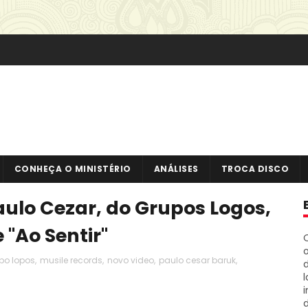
CONHEÇA O MINISTÉRIO
ANÁLISES
TROCA DISCO
aulo Cezar, do Grupos Logos,
"Ao Sentir"
o
po lopos
,
musile records
,
novo video
,
paulo cesar baruk
,
i