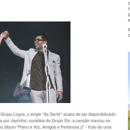
t
f
p
e
S
Grupo Logos, o single "Ao Sentir" acaba de ser disponibilizado
 por Jayrinho, vocalista do Grupo Elo, a canção marcou os
no álbum "Piano e Voz, Amigos e Pertences 2" - fruto de uma