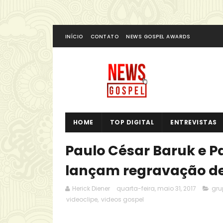
INÍCIO
CONTATO
NEWS GOSPEL AWARDS
HOME
TOP DIGITAL
ENTREVISTAS
Paulo César Baruk e P
lançam regravação de 
Herick Diener
quarta-feira, maio 31, 2017
gru
videoclipe
,
videos gospel