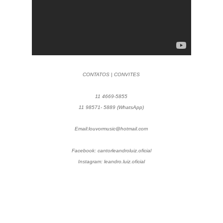
CONTATOS | CONVITES
11 4669-5855
11 98571- 5889 (WhatsApp)
Email:louvormusic@hotmail.com
Facebook: cantorleandroluiz.oficial
Instagram: leandro.luiz.oficial