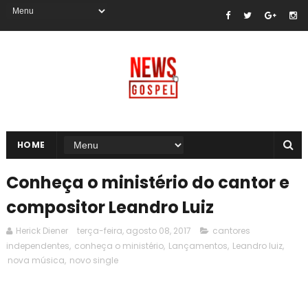
HOME
Conheça o ministério do cantor e
compositor Leandro Luiz
Herick Diener
terça-feira, agosto 08, 2017
cantores
independentes
,
conheça o ministério
,
Lançamentos
,
Leandro luiz
,
nova música
,
novo single