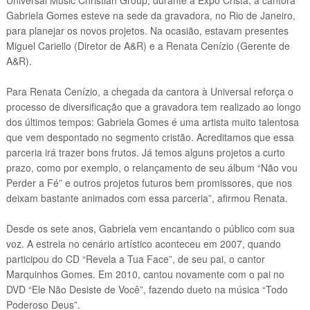
Universal Music Christian Group, durante a Expo Cristã, a cantora
Gabriela Gomes esteve na sede da gravadora, no Rio de Janeiro,
para planejar os novos projetos. Na ocasião, estavam presentes
Miguel Cariello (Diretor de A&R) e a Renata Cenízio (Gerente de
A&R).
Para Renata Cenízio, a chegada da cantora à Universal reforça o
processo de diversificação que a gravadora tem realizado ao longo
dos últimos tempos: Gabriela Gomes é uma artista muito talentosa
que vem despontado no segmento cristão. Acreditamos que essa
parceria irá trazer bons frutos. Já temos alguns projetos a curto
prazo, como por exemplo, o relançamento de seu álbum “Não vou
Perder a Fé” e outros projetos futuros bem promissores, que nos
deixam bastante animados com essa parceria”, afirmou Renata.
Desde os sete anos, Gabriela vem encantando o público com sua
voz. A estreia no cenário artístico aconteceu em 2007, quando
participou do CD “Revela a Tua Face”, de seu pai, o cantor
Marquinhos Gomes. Em 2010, cantou novamente com o pai no
DVD “Ele Não Desiste de Você”, fazendo dueto na música “Todo
Poderoso Deus”.