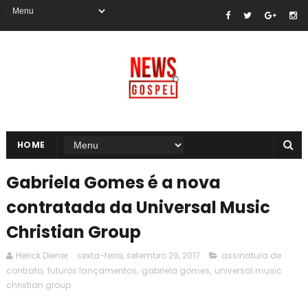
HOME
Gabriela Gomes é a nova
contratada da Universal Music
Christian Group
Herick Diener
sexta-feira, setembro 29, 2017
assinatura de
contrato
,
futuros lançamentos
,
gabriela gomes
,
universal music
christian group