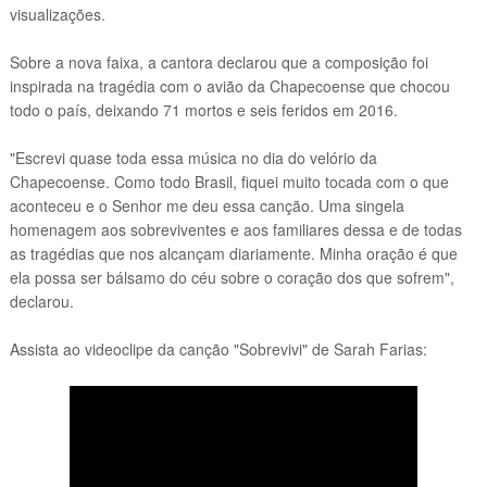
visualizações.
Sobre a nova faixa, a cantora declarou que a composição foi
inspirada na tragédia com o avião da Chapecoense que chocou
todo o país, deixando 71 mortos e seis feridos em 2016.
"Escrevi quase toda essa música no dia do velório da
Chapecoense. Como todo Brasil, fiquei muito tocada com o que
aconteceu e o Senhor me deu essa canção. Uma singela
homenagem aos sobreviventes e aos familiares dessa e de todas
as tragédias que nos alcançam diariamente. Minha oração é que
ela possa ser bálsamo do céu sobre o coração dos que sofrem",
declarou.
Assista ao videoclipe da canção "Sobrevivi" de Sarah Farias: