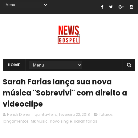
HOME
Sarah Farias lança sua nova
música "Sobrevivi" com direito a
videoclipe
Herick Diener
quinta-feira, fevereiro 22, 2018
futuros
lançamentos
,
Mk Music
,
novo single
,
sarah farias