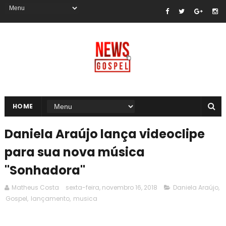
HOME
Daniela Araújo lança videoclipe
para sua nova música
"Sonhadora"
Matheus Costa
sexta-feira, novembro 16, 2018
Daniela Araújo
,
Gospel
,
lançamento
,
musica