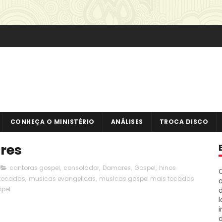
CONHEÇA O MINISTÉRIO
ANÁLISES
TROCA DISCO
res
cantoras gospel
,
consolador
,
Damares
,
Gospel
,
hinos
 tocadas
,
musicas evangelicas
,
musicas gospel mais tocadas
o
spel
i