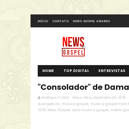
INÍCIO
CONTATO
NEWS GOSPEL AWARDS
HOME
TOP DIGITAL
ENTREVISTAS
"Consolador" de Dama
Matheus Costa
terça-feira, dezembro 04, 2018
evangelicos
,
musica gospel
,
musica gospel mais
2018
,
News Gospel
,
ouvir musica gospel
,
videos go