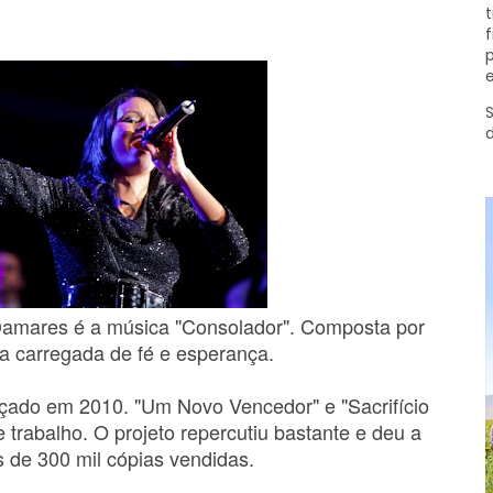
t
f
p
e
S
amares é a música "Consolador". Composta por
ra carregada de fé e esperança.
nçado em 2010. "Um Novo Vencedor" e "Sacrifício
rabalho. O projeto repercutiu bastante e deu a
 de 300 mil cópias vendidas.