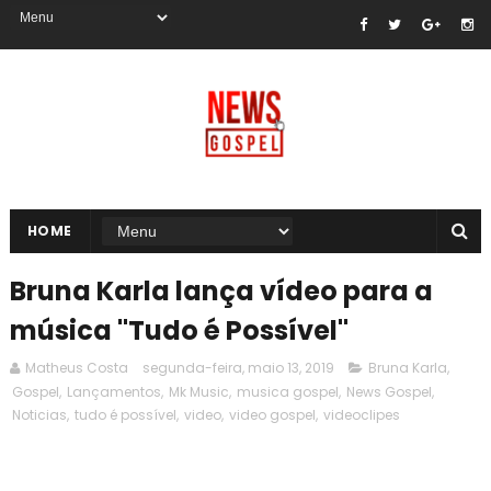
HOME
Bruna Karla lança vídeo para a
música "Tudo é Possível"
Matheus Costa
segunda-feira, maio 13, 2019
Bruna Karla
,
Gospel
,
Lançamentos
,
Mk Music
,
musica gospel
,
News Gospel
,
Noticias
,
tudo é possível
,
video
,
video gospel
,
videoclipes