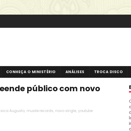
CONHEÇA O MINISTÉRIO
ANÁLISES
TROCA DISCO
reende público com novo
o
ssica Augusto
,
musile records
,
novo single
,
youtube
i