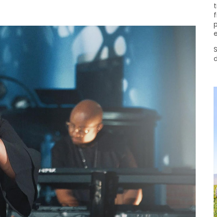
t
f
p
e
S