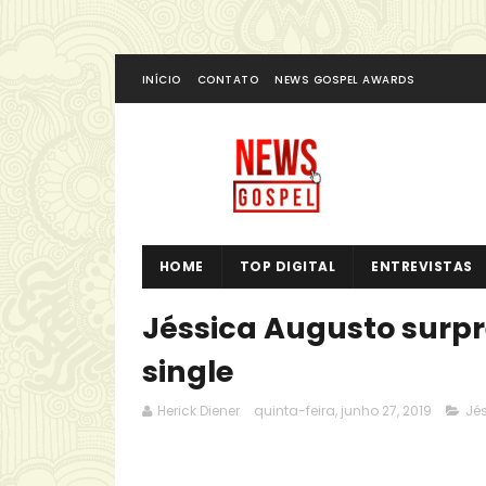
INÍCIO
CONTATO
NEWS GOSPEL AWARDS
HOME
TOP DIGITAL
ENTREVISTAS
Jéssica Augusto surp
single
Herick Diener
quinta-feira, junho 27, 2019
Jé