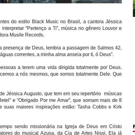
tes do estilo Black Music no Brasil, a cantora Jéssica
 interpretar “Pertenço a Ti”, música no gênero Louvor e
dora Musile Records.
ela presença de Deus, lembra a passagem de Salmos 42,
águas correntes, a minha alma anseia por ti, ó Deus”.
essoas a terem uma vida dirigida totalmente por Deus.
ncemos a nós mesmos, que somos totalmente Dele. Que
 de Jéssica Augusto, que tem em seu repertório músicas
“Betel” e “Obrigado Por me Amar”, que somam mais de 8
re suas maiores inspirações estão: Tasha Cobbs e Kirk
tempo sendo missionária na Igreja de Deus em Cristo
tores do musical Azusa, da Cia de Artes Nissi. Ela já