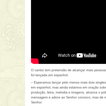
O cantor tem pretensão de alcançar mais pesso
foi lançada em espanhol.
– Esperamos lançar pelo menos mais dois singles
em espanhol, mas ainda estamos em oração sobre
produção, letra, melodia e imagens, alcance o pú
mensagem e adore ao Senhor conosco, mas de man
Senhor.