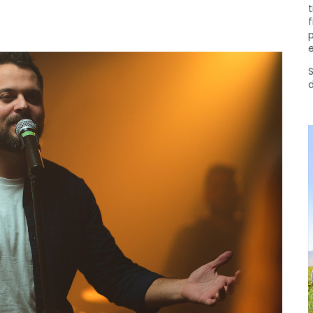
t
f
p
e
S