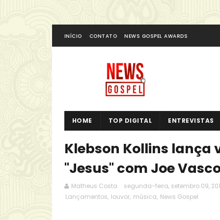
INÍCIO
CONTATO
NEWS GOSPEL AWARDS
HOME
TOP DIGITAL
ENTREVISTAS
Klebson Kollins lança
"Jesus" com Joe Vasc
Matheus Costa
segunda-feira, setembro 09, 20
Lançamentos
,
louvor
,
música
,
News Gospel