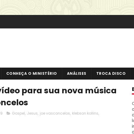
CONHEÇA O MINISTÉRIO
ANÁLISES
TROCA DISCO
 vídeo para sua nova música
oncelos
o
19
Gospel
,
Jesus
,
joe vasconcelos
,
klebson kollins
,
i