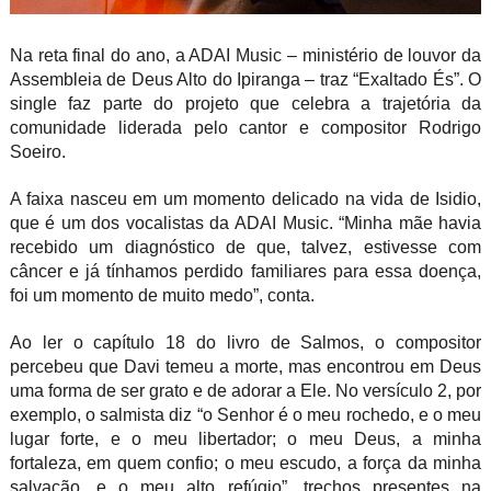
Na reta final do ano, a ADAI Music – ministério de louvor da
Assembleia de Deus Alto do Ipiranga – traz “Exaltado És”. O
single faz parte do projeto que celebra a trajetória da
comunidade liderada pelo cantor e compositor Rodrigo
Soeiro.
A faixa nasceu em um momento delicado na vida de Isidio,
que é um dos vocalistas da ADAI Music. “Minha mãe havia
recebido um diagnóstico de que, talvez, estivesse com
câncer e já tínhamos perdido familiares para essa doença,
foi um momento de muito medo”, conta.
Ao ler o capítulo 18 do livro de Salmos, o compositor
percebeu que Davi temeu a morte, mas encontrou em Deus
uma forma de ser grato e de adorar a Ele. No versículo 2, por
exemplo, o salmista diz “o Senhor é o meu rochedo, e o meu
lugar forte, e o meu libertador; o meu Deus, a minha
fortaleza, em quem confio; o meu escudo, a força da minha
salvação, e o meu alto refúgio”, trechos presentes na