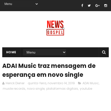
HOME
ADAI Music traz mensagem de
esperança em novo single
Herick Diener
quinta-feira, novembro 14, 2019
ADAI Music
,
musile records
,
novo single
,
plataformas digitais
,
youtube