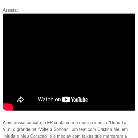
Assista:
Além dessa canção, o EP conta com a música inédita "Deus Te
Viu", o grande hit "Volte a Sonhar", um feat com Cristina Mel em
"Muda o Meu Coração" e o medlay com faixas que marcaram a