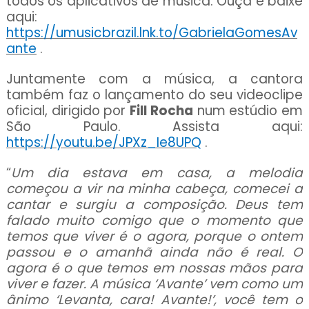
todos os aplicativos de música. Ouça e baixe
aqui:
https://umusicbrazil.lnk.to/GabrielaGomesAv
ante
.
Juntamente com a música, a cantora
também faz o lançamento do seu videoclipe
oficial, dirigido por
Fill Rocha
num estúdio em
São Paulo. Assista aqui:
https://youtu.be/JPXz_Ie8UPQ
.
“
Um dia estava em casa, a melodia
começou a vir na minha cabeça, comecei a
cantar e surgiu a composição. Deus tem
falado muito comigo que o momento que
temos que viver é o agora, porque o ontem
passou e o amanhã ainda não é real. O
agora é o que temos em nossas mãos para
viver e fazer. A música ‘Avante’ vem como um
ânimo ‘Levanta, cara! Avante!’, você tem o