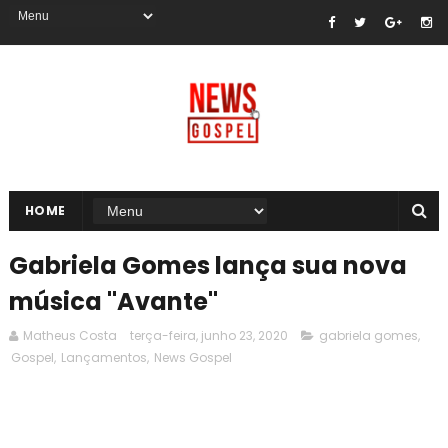
HOME
Gabriela Gomes lança sua nova
música "Avante"
Matheus Costa
terça-feira, junho 23, 2020
gabriela gomes
,
Gospel
,
Lançamentos
,
News Gospel